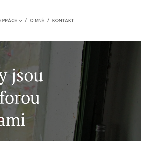
E PRÁCE
O MNĚ
KONTAKT
y jsou
forou
pami