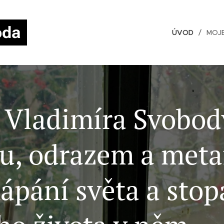
oda
ÚVOD
MOJ
 Vladimíra Svobod
u, odrazem a meta
hápání světa a sto