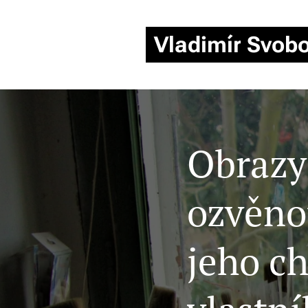
Vladimír
Svob
Obrazy
ozvěno
jeho c